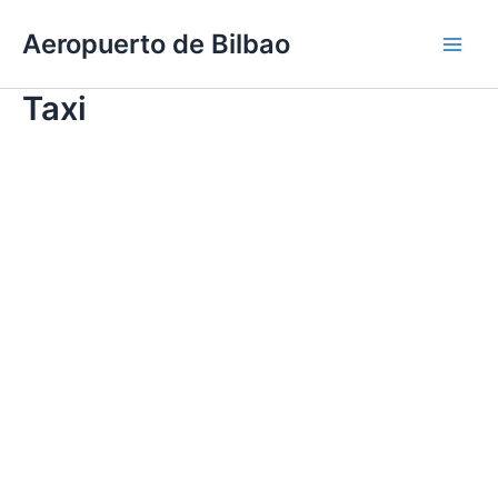
Ir
Aeropuerto de Bilbao
al
Main
contenido
Taxi
Men